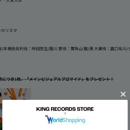
人のカリスマ

/本橋依央利役：持田悠生/猿川 慧役：寶珠山 駿/湊 大瀬役：露口祐斗
点につき1枚、「メインビジュアルブロマイド」をプレゼント！
