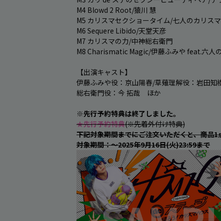
M4 Blowd 2 Root/猿川 慧

M5 カリスマセクショータイム/七人のカリスマ

M6 Sequere Libido/天堂天彦

M7 カリスマの力/中神総右衛門

M8 Charismatic Magic/伊藤ふみや feat.六
【出演キャスト】

伊藤ふみや役：京山陽春/草薙理解役：岩田知樹
総右衛門役：今 拓哉　ほか

※先行予約特典は終了しました。
★先行予約特典
下記対象期間までにご注文いただくと、商品1
対象期間：～2025年9月16日(火)23:59まで