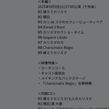
＜本編＞

2025年9月9日(火)17:00公演（千秋楽）

M1 帰ろうカリスマ

M2 積日

M3 カリ de ステのセクシービューティペア

M4 Blowd 2 Root

M5 カリスマセクショータイム

M6 Sequere Libido

M7 カリスマの力

M8 Charismatic Magic

M9 帰ろうカリスマ

＜映像特典＞

・カーテンコール

・キャスト座談会

・メイキング＆バックステージ

・「Charismatic Magic」全景映像

＜同梱CD＞

M1 帰ろうカリスマ/七人のカリスマ

M2 積日/湊 大瀬

M3 カリ de ステのセクシービューティペア/テ