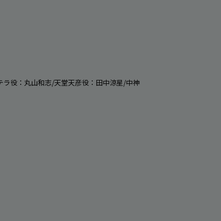
/テラ役：丸山和志/天堂天彦役：田中涼星/中神