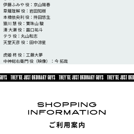
伊藤ふみや 役：京山陽春

草薙理解 役：岩田知樹

本橋依央利 役：持田悠生

猿川 慧 役：寶珠山 駿

湊 大瀬 役：露口祐斗

テラ 役：丸山和志

天堂天彦 役：田中涼星

虎姫 柊 役：工藤大夢

中神総右衛門 役（映像）：今 拓哉