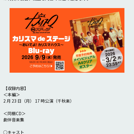
【収録内容】

＜本編＞

2 月 23 日（月） 17 時公演（千秋楽）

＜同梱CD＞

劇伴音楽集

○キャスト
