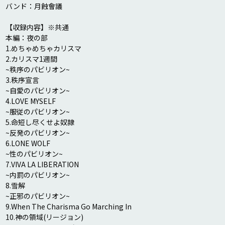
バンド：月蝕會議

【収録内容】※共通

本編：夜の部

1.めちゃめちゃカリスマ

2.カリスマ1週間

~秩序のパビリオン~

3.秩序宣言

~自愛のパビリオン~

4.LOVE MYSELF

~服従のパビリオン~

5.命短し尽くせよ奴隷

~反発のパビリオン~

6.LONE WOLF

~性のパビリオン~

7.VIVA LA LIBERATION

~内罰のパビリオン~

8.雪解

~正邪のパビリオン~

9.When The Charisma Go Marching In

10.神の領域(リージョン)
