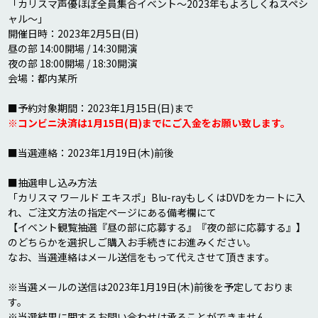
「カリスマ声優ほぼ全員集合イベント～2023年もよろしくねスペシ
ャル～」

開催日時：2023年2月5日(日)

昼の部 14:00開場 / 14:30開演

夜の部 18:00開場 / 18:30開演

会場：都内某所

※コンビニ決済は1月15日(日)までにご入金をお願い致します。
■当選連絡：2023年1月19日(木)前後

■抽選申し込み方法

「カリスマ ワールド エキスポ」Blu-rayもしくはDVDをカートに入
れ、ご注文方法の指定ページにある備考欄にて

【イベント観覧抽選『昼の部に応募する』『夜の部に応募する』】
のどちらかを選択しご購入お手続きにお進みください。

なお、当選連絡はメール送信をもって代えさせて頂きます。

※当選メールの送信は2023年1月19日(木)前後を予定しておりま
す。

※当選結果に関するお問い合わせは承ることができません。
