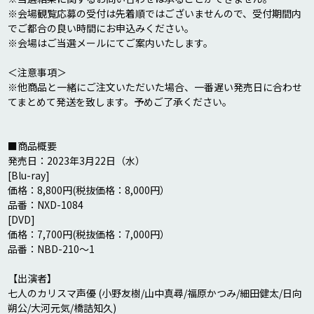
※会場観覧応募の受付は先着順ではございませんので、受付期間内
でご都合の良い時間にお申込みください。

※会場はご当選メールにてご案内いたします。

＜注意事項＞

※他商品と一緒にご注文いただいた場合、一番遅い発売日に合わせ
てまとめて発送を致します。予めご了承ください。

■商品概要

発売日：2023年3月22日（水）

[Blu-ray]

価格：8,800円(税抜価格：8,000円）

品番：NXD-1084

[DVD]

価格：7,700円(税抜価格：7,000円）

品番：NBD-210～1

【出演者】

七人のカリスマ声優 (小野友樹/山中真尋/福原かつみ/細田健太/日向
朔公/大河元気/橋詰知久)
