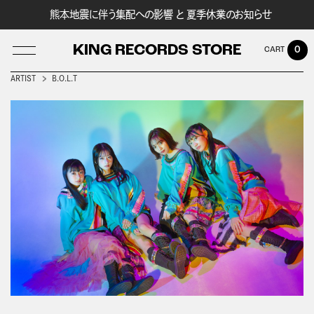
熊本地震に伴う集配への影響 と 夏季休業のお知らせ
KING RECORDS STORE
0
ARTIST
B.O.L.T
LOG IN