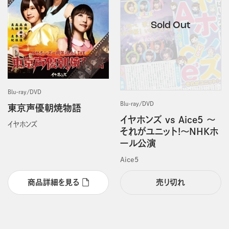
Blu-ray/DVD
Blu-ray/DVD
東京声優朝焼物語
イヤホンズ vs Aice5 ～
イヤホンズ
それがユニット!～NHKホ
ール公演
Aice5
商品詳細を見る
売り切れ