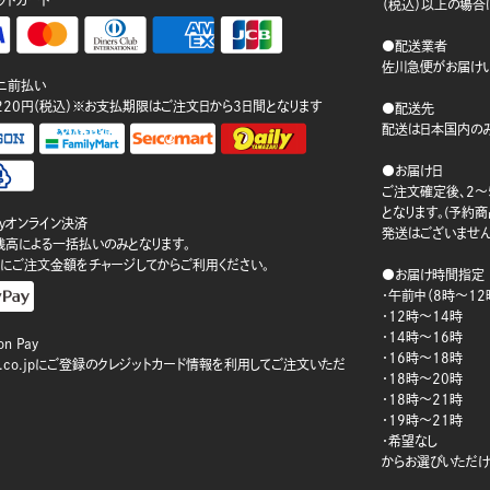
ットカード
（税込）以上の場合
●配送業者
佐川急便がお届けい
ニ前払い
220円（税込）※お支払期限はご注文日から3日間となります
●配送先
配送は日本国内のみ
●お届け日
ご注文確定後、2～
となります。(予約
ayオンライン決済
発送はございません
ay残高による一括払いのみとなります。
にご注文金額をチャージしてからご利用ください。
●お届け時間指定
・午前中（8時～12
・12時～14時
・14時～16時
n Pay
・16時～18時
on.co.jpにご登録のクレジットカード情報を利用してご注文いただ
・18時～20時
・18時～21時
・19時～21時
・希望なし
からお選びいただけ