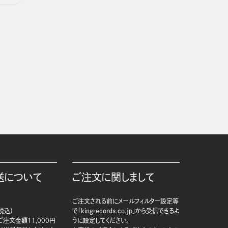
送について
ご注文に関しまして
ご注文される前にメールフィルター設定等
税込）
で「kingrecords.co.jp」から受信できるよ
注文金額11,000円
うに設定してください。