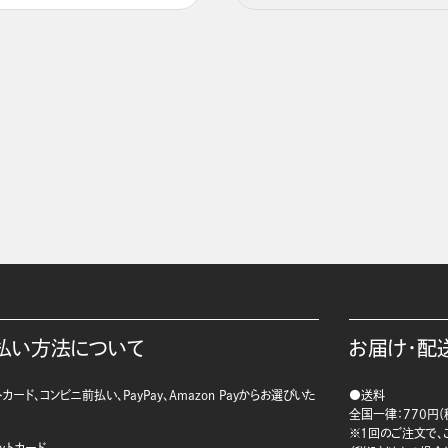
払い方法について
お届け・配
カード、コンビニ前払い、PayPay、Amazon Payからお選びいた
●送料
。
全国一律：770円（
※1回のご注文で、ご