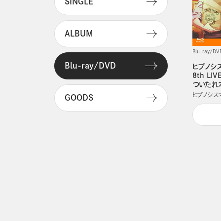
SINGLE
ALBUM
Blu-ray/DV
Blu-ray/DVD
ヒプノシスマ
8th LI
ついたれ
ヒプノシスマイク
GOODS