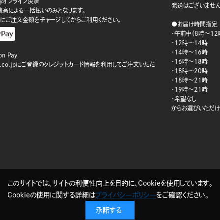
ayオンライン決済
発送はございません
ay残高による一括払いのみとなります。
にご注文金額をチャージしてからご利用ください。
●お届け時間指定
・午前中（8時～12
・12時～14時
・14時～16時
n Pay
・16時～18時
on.co.jpにご登録のクレジットカード情報を利用してご注文いただ
・18時～20時
・18時～21時
・19時～21時
・希望なし
からお選びいただけ
このサイトでは、サイトの利便性向上を目的に、Cookieを使用しています。
Cookieの使用に関する詳細は
プライバシーポリシー
をご確認ください。
承諾する