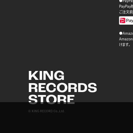
●PayP
PayP
ご注文前
●Amazo
Amaz
けます。
KING
RECORDS
STORE
© KING RECORD Co.,Ltd.