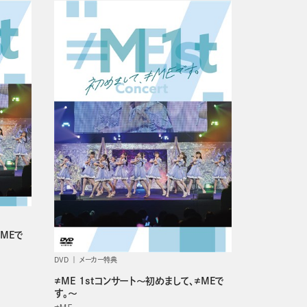
≠MEで
DVD
メーカー特典
≠ME 1stコンサート～初めまして、≠MEで
す。～