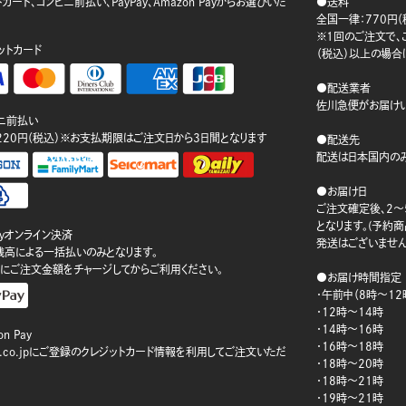
カード、コンビニ前払い、PayPay、Amazon Payからお選びいた
●送料
。
全国一律：770円（
※1回のご注文で、ご
ットカード
（税込）以上の場合
●配送業者
佐川急便がお届けい
ニ前払い
220円（税込）※お支払期限はご注文日から3日間となります
●配送先
配送は日本国内のみ
●お届け日
ご注文確定後、2～
となります。(予約
ayオンライン決済
発送はございません
ay残高による一括払いのみとなります。
にご注文金額をチャージしてからご利用ください。
●お届け時間指定
・午前中（8時～12
・12時～14時
・14時～16時
n Pay
・16時～18時
on.co.jpにご登録のクレジットカード情報を利用してご注文いただ
・18時～20時
・18時～21時
・19時～21時