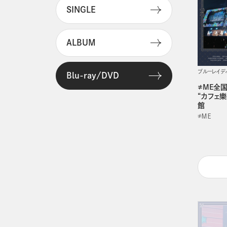
SINGLE
ALBUM
ブルーレイデ
Blu-ray/DVD
≠ME全国ツ
“カフェ
館
≠ＭＥ