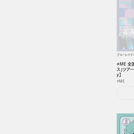
ブルーレイデ
≠ME 全
ス」ツアー
y】
≠ＭＥ