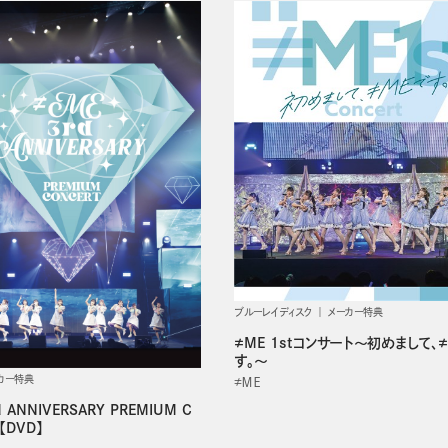
ブルーレイディスク
メーカー特典
≠ME 1stコンサート～初めまして、
す。～
カー特典
≠ＭＥ
d ANNIVERSARY PREMIUM C
【DVD】