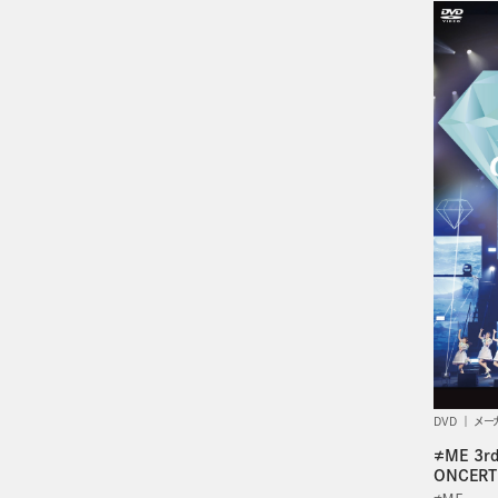
DVD
メー
≠ME 3r
ONCERT