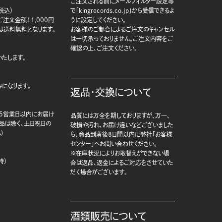
ご注文される前にメールフィルター設定等
税込）
で「kingrecords.co.jp」から受信できるよ
注文金額11,000円
うに設定してください。
は送料無料となります。
お客様のご都合によるご注文のキャンセル
は一切承っておりません。ご注文内容をご
確認の上、ご注文ください。
たします。
になります。
返品・交換について
5営業日以内にお届け
品質には万全を期しておりますが、万一、
商品は除く、土日祝日の
破損や汚れ、お届け違いなどございました
)
ら、商品到着後8日間以内に弊社「お客様
センター」へお問い合わせください。
※在庫状況によりお取替えができない場
時）
合は返品、返金によるご対応をさせていた
だく場合がございます。
酒類販売について