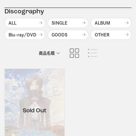
Discography
ALL
SINGLE
ALBUM
Blu-ray/DVD
GOODS
OTHER
商品名順
発売日順