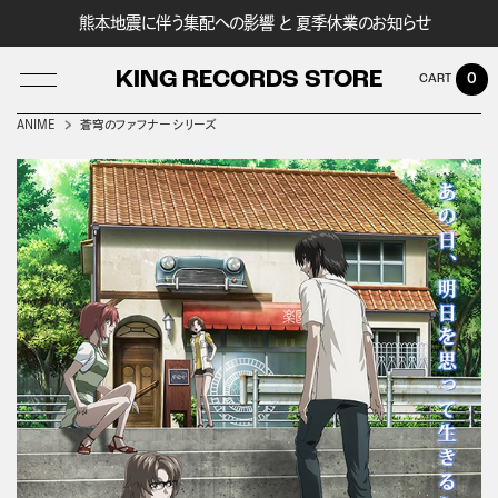
熊本地震に伴う集配への影響 と 夏季休業のお知らせ
KING RECORDS STORE
0
ANIME
蒼穹のファフナー シリーズ
LOG IN