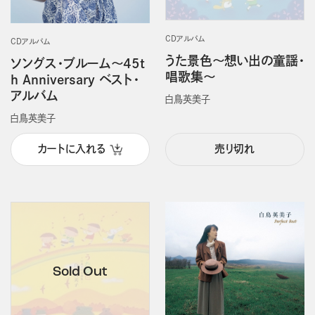
CDアルバム
CDアルバム
うた景色～想い出の童謡・
ソングス・ブルーム～45t
唱歌集～
h Anniversary ベスト・
アルバム
白鳥英美子
白鳥英美子
カートに入れる
売り切れ