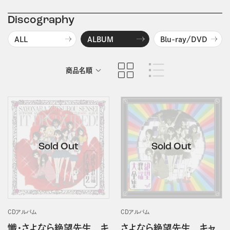
Discography
ALL
ALBUM
Blu-ray/DVD
商品名順
発売日順
CDアルバム
CDアルバム
懺・さよなら絶望先生 キ
さよなら絶望先生 キャ