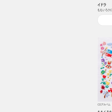
イドラ
ももいろク
CDアルバム