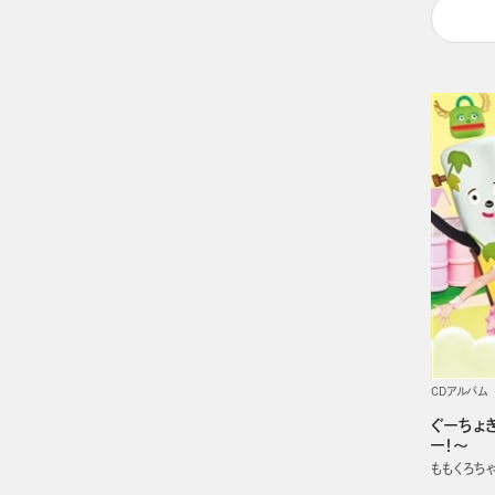
CDアルバム
ぐーちょ
ー！～
ももくろち