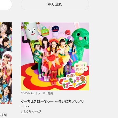
売り切れ
CDアルバム
メーカー特典
ぐーちょきぱーてぃー ～まいにちノリノリ
ー！～
ももくろちゃんＺ
BUM