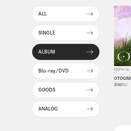
ALL
SINGLE
ALBUM
CDアルバム
Blu-ray/DVD
OTOGI
高城れに
GOODS
ANALOG