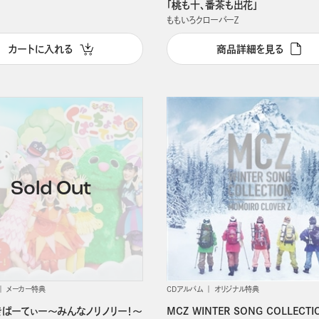
「桃も十、番茶も出花」
ももいろクローバーＺ
カートに入れる
商品詳細を見る
メーカー特典
CDアルバム
オリジナル特典
きぱーてぃー～みんなノリノリー！～
MCZ WINTER SONG COLLECTI