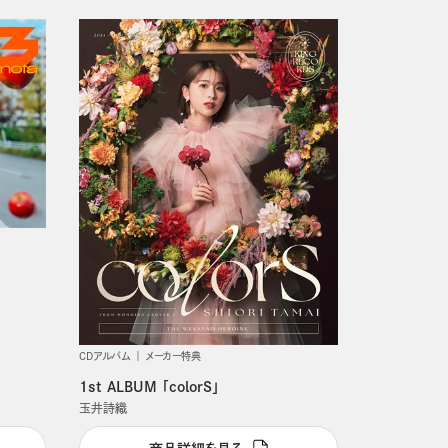
発売日順
CDアルバム
メーカー特典
1st ALBUM 「colorS」
玉井詩織