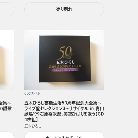
売り切れ
CDアルバム
全集～
五木ひろし芸能生活50周年記念大全集～
愛の讃歌
ライブ盤セレクション3～リサイタル in 青山
劇場'99石原裕次郎、美空ひばりを歌う【CD
4枚組】
五木ひろし