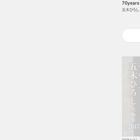
70years
五木ひろし
CDアルバム