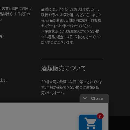
5営業日以内にお届け
品質には万全を期しておりますが、万一、
商品は除く、土日祝日の
破損や汚れ、お届け違いなどございました
)
ら、商品到着後8日間以内に弊社「お客様
センター」へお問い合わせください。
※在庫状況によりお取替えができない場
時）
合は返品、返金によるご対応をさせていた
だく場合がございます。
酒類販売について
ます。
20歳未満の飲酒は法律で禁止されていま
す。年齢が確認できない場合は酒類を販
売いたしません。