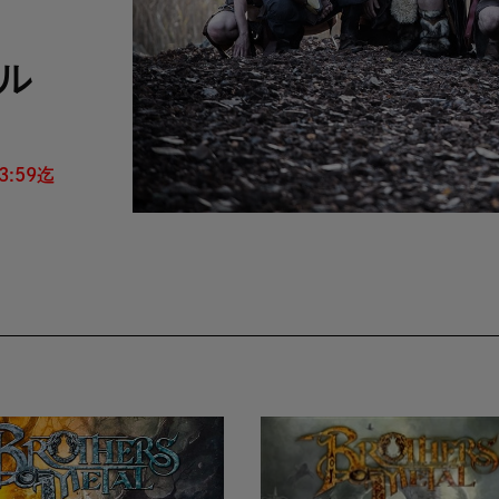
ル
:59迄 