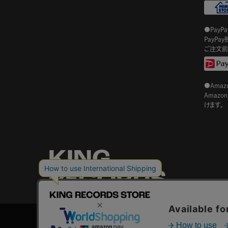
●PayP
PayP
ご注文前
●Amazo
Amaz
けます。
KING
RECORDS
STORE
© KING RECORD Co.,Ltd.