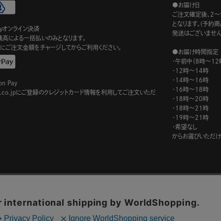
●お届け日
ご注文確定後、2～
となります。(予約
ayオンライン決済
発送はございません
ay残高による一括払いのみとなります。
にご注文金額をチャージしてからご利用ください。
●お届け時間指定
・午前中（8時～12
・12時～14時
・14時～16時
n Pay
・16時～18時
on.co.jpにご登録のクレジットカード情報を利用してご注文いただ
・18時～20時
・18時～21時
・19時～21時
・希望なし
からお選びいただけ
このサイトでは、サイトの利便性向上を目的に、Cookieを使用しています。