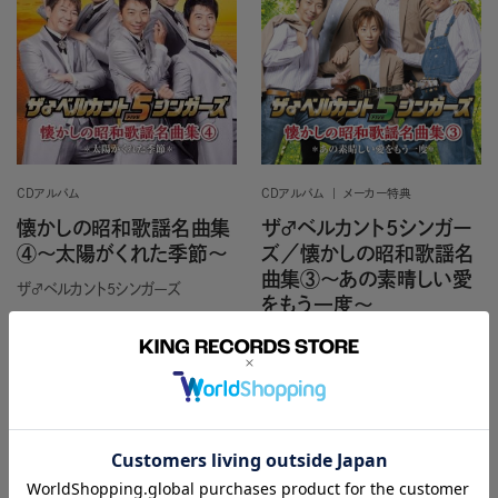
CDアルバム
CDアルバム
メーカー特典
懐かしの昭和歌謡名曲集
ザ♂ベルカント5シンガー
④～太陽がくれた季節～
ズ／懐かしの昭和歌謡名
曲集③～あの素晴しい愛
ザ♂ベルカント5シンガーズ
をもう一度～
ザ♂ベルカント5シンガーズ
カートに入れる
カートに入れる