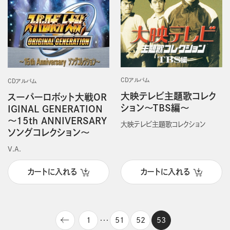
CDアルバム
CDアルバム
大映テレビ主題歌コレク
スーパーロボット大戦OR
ション～ＴＢＳ編～
IGINAL GENERATION
～15th ANNIVERSARY
大映テレビ主題歌コレクション
ソングコレクション～
V.A.
カートに入れる
カートに入れる
1
51
52
53
・・・