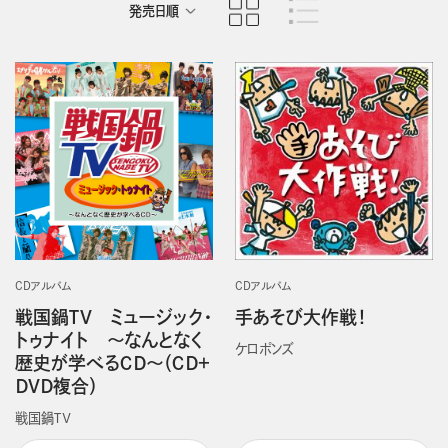
発売日順
商品名順
CDアルバム
CDアルバム
戦国鍋ＴＶ ミュージック・
手あそび大作戦！
トゥナイト ～なんとなく
ケロポンズ
歴史が学べるＣＤ～（ＣＤ＋
ＤＶＤ複合）
戦国鍋ＴＶ