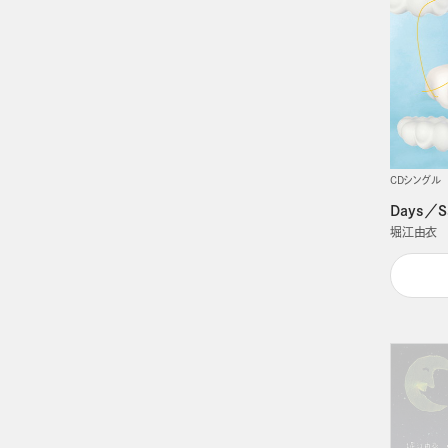
CDシングル
Days／S
堀江由衣