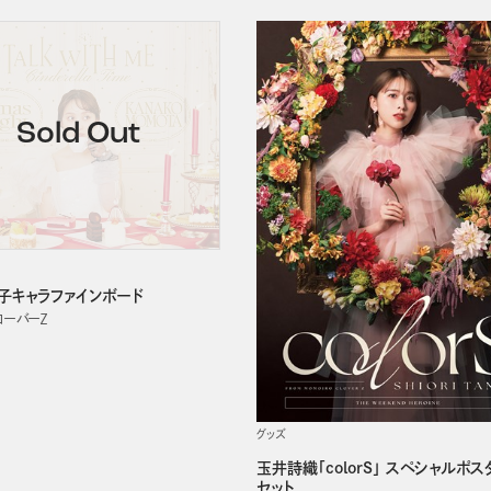
子キャラファインボード
ローバーＺ
グッズ
玉井詩織「colorS」 スペシャルポス
セット