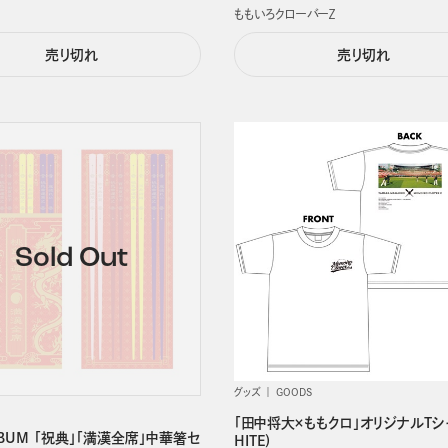
ももいろクローバーＺ
売り切れ
売り切れ
グッズ
GOODS
「田中将大×ももクロ」オリジナルTシ
LBUM 「祝典」「満漢全席」中華箸セ
HITE)