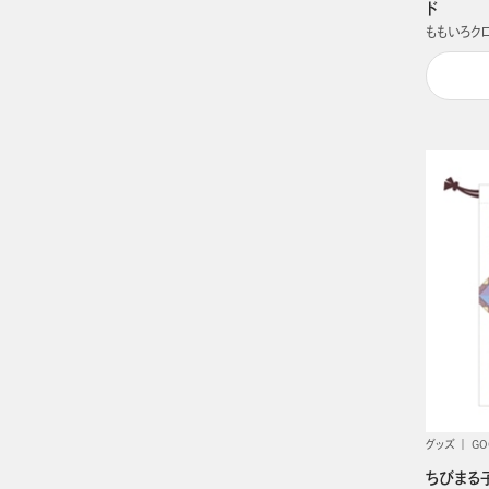
ド
ももいろク
グッズ
GO
ちびまる