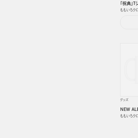
「祝典」Tシ
ももいろク
グッズ
NEW A
ももいろク