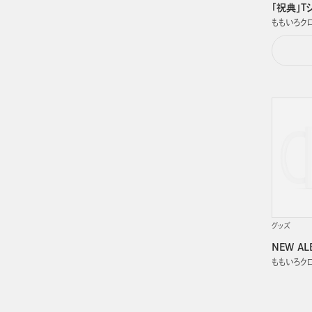
「祝典」Tシ
ももいろク
グッズ
NEW A
ももいろク