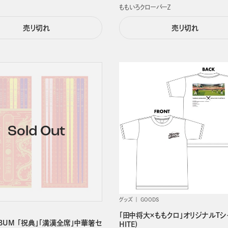
ももいろクローバーＺ
売り切れ
売り切れ
グッズ
GOODS
「田中将大×ももクロ」オリジナルTシ
LBUM 「祝典」「満漢全席」中華箸セ
HITE)