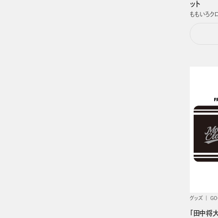
ット
ももいろク
グッズ
GO
「田中将