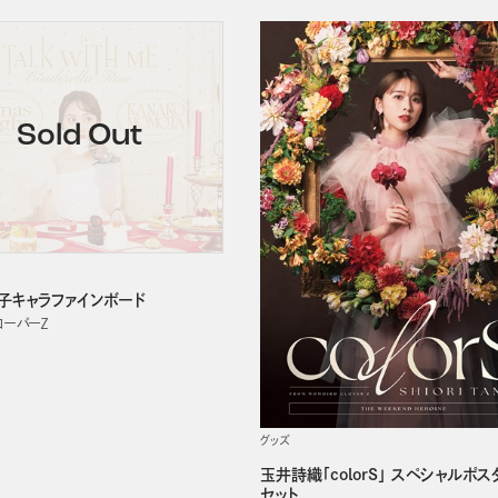
子キャラファインボード
ローバーＺ
グッズ
玉井詩織「colorS」 スペシャルポス
セット