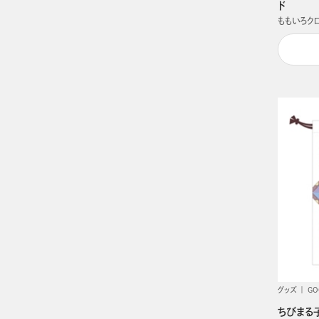
ド
ももいろク
グッズ
GO
ちびまる