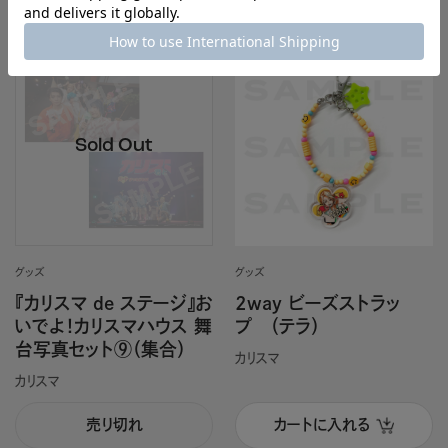
グッズ
グッズ
『カリスマ de ステージ』お
2way ビーズストラッ
いでよ！カリスマハウス 舞
プ （テラ）
台写真セット⑨（集合）
カリスマ
カリスマ
売り切れ
カートに入れる