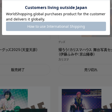
グッズ
ーグッズ2025（天堂天彦）
帰ろう！カリスマハウス 舞台写真セ
（伊藤ふみや：京山陽春）
カリスマ
販売終了
売り切れ