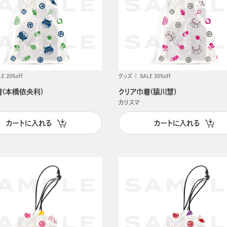
LE 20%off
グッズ
SALE 20%off
着(本橋依央利)
クリア巾着(猿川慧)
カリスマ
カートに入れる
カートに入れる