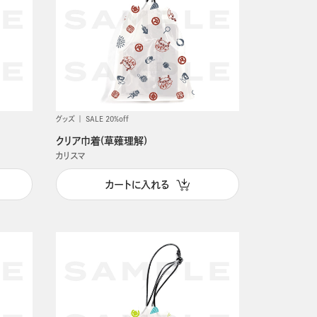
グッズ
SALE 20%off
クリア巾着(草薙理解)
カリスマ
カートに入れる