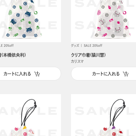
LE 20%off
グッズ
SALE 20%off
着(本橋依央利)
クリア巾着(猿川慧)
カリスマ
カートに入れる
カートに入れる