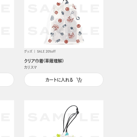
グッズ
SALE 20%off
クリア巾着(草薙理解)
カリスマ
カートに入れる