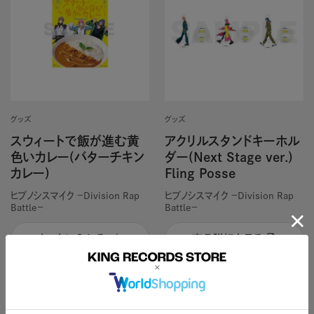
グッズ
グッズ
スウィートで飯が進む黄
アクリルスタンドキーホル
色いカレー(バターチキン
ダー(Next Stage ver.)
カレー)
Fling Posse
ヒプノシスマイク －Division Rap
ヒプノシスマイク －Division Rap
Battle－
Battle－
カートに入れる
商品詳細を見る