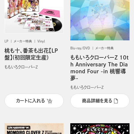
LP
メーカー特典
Vinyl
Blu-ray/DVD
メーカー特典
桃も十、番茶も出花【LP
ももいろクローバーZ 10t
盤】(初回限定生産)
h Anniversary The Dia
ももいろクローバーＺ
mond Four -in 桃響導
夢-
ももいろクローバーＺ
カートに入れる
商品詳細を見る