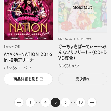
CDアルバム
メーカー特典
ぐーちょきぱーてぃー～み
Blu-ray/DVD
んなノリノリー！～（ＣＤ＋Ｄ
AYAKA－NATION 2016
ＶＤ複合）
in 横浜アリーナ
ももくろちゃんＺ
ももいろクローバーＺ
商品詳細を見る
売り切れ
1
4
5
6
10
・・・
・・・