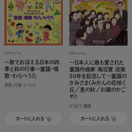
CDアルバム
CDアルバム
～歌でおぼえる日本の四
～日本人に最も愛された
季と和の行事～童謡・唱
童謡作曲家 海沼實 没後
歌・わらべうた
50年を記念して～童謡の
かみさま〈みかんの花咲く
季節・行事・イベント
丘／里の秋／お猿のかご
や〉
どうよう・童謡
カートに入れる
カートに入れる