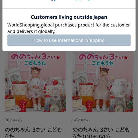
Guitar－
打田 十紀夫
カートに入れる
売り切れ
CDアルバム
CDアルバム
ののちゃん 3さい こども
ののちゃん 3さい こども
うた
うた（CD＋DVD）