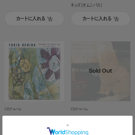
キッズ（オムニバス）
カートに入れる
カートに入れる
CDアルバム
CDアルバム
どこかで春が～アコース
ねこふんじゃったの謎
ティック・ギターが奏でる
すべて＆謎シリーズ
日本の歌 －Fingerstyle