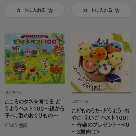
カートに入れる
カートに入れる
CDアルバム
こころのタネを育てる ど
CDアルバム
うようベスト100～親から
こどものうた・どうよう・お
子へ、歌のおくりもの～
やこ・えいご ベスト100!
～音楽のプレゼント～＜0
どうよう・童謡
～3歳向け＞