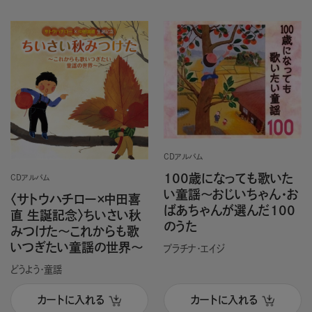
CDアルバム
100歳になっても歌いた
CDアルバム
い童謡～おじいちゃん・お
〈サトウハチロー×中田喜
ばあちゃんが選んだ100
直 生誕記念〉ちいさい秋
のうた
みつけた～これからも歌
いつぎたい童謡の世界～
プラチナ・エイジ
どうよう・童謡
カートに入れる
カートに入れる