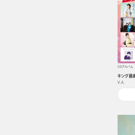
CDアルバム
キング最
V.A.