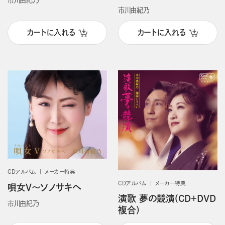
市川由紀乃
カートに入れる
カートに入れる
CDアルバム
メーカー特典
CDアルバム
メーカー特典
唄女Ⅴ～ソノサキヘ
演歌 夢の競演(CD＋DVD
市川由紀乃
複合)