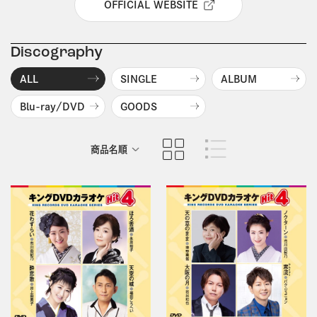
OFFICIAL WEBSITE
Discography
ALL
SINGLE
ALBUM
Blu-ray/DVD
GOODS
商品名順
発売日順