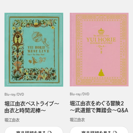
Blu-ray/DVD
Blu-ray/DVD
堀江由衣をめぐる冒険２
堀江由衣ベストライブ～
～武道館で舞踏会～Ｑ＆Ａ
由衣と時間泥棒～
堀江由衣
堀江由衣