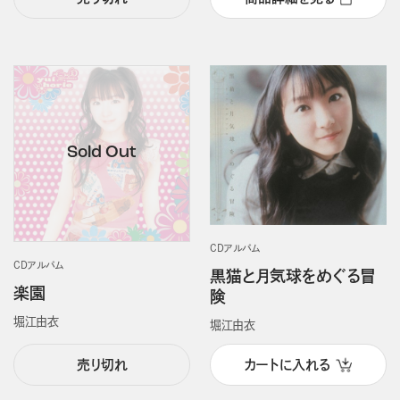
CDアルバム
CDアルバム
黒猫と月気球をめぐる冒
楽園
険
堀江由衣
堀江由衣
売り切れ
カートに入れる