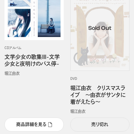
CDアルバム
文学少女の歌集Ⅲ-文学
少女と夜明けのバス停-
堀江由衣
DVD
堀江由衣 クリスマスラ
イブ ～由衣がサンタに
着がえたら～
堀江由衣
商品詳細を見る
売り切れ