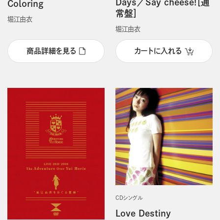
Days／Say cheese!［通
Coloring
常盤］
堀江由衣
堀江由衣
商品詳細を見る
カートに入れる
CDシングル
Love Destiny