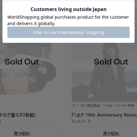
売り切れ
商品詳細を見る
LP
ストア限定商品
Vinyl
メーカー特典
ナログ盤（LP2枚組）
『1』LP 10th Anniversary Reiss
ズ
ドレスコーズ
売り切れ
売り切れ