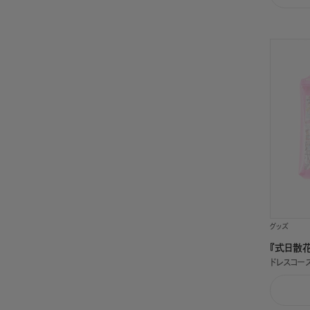
グッズ
『式日散花
ドレスコー