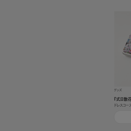
グッズ
『式日散
ドレスコー