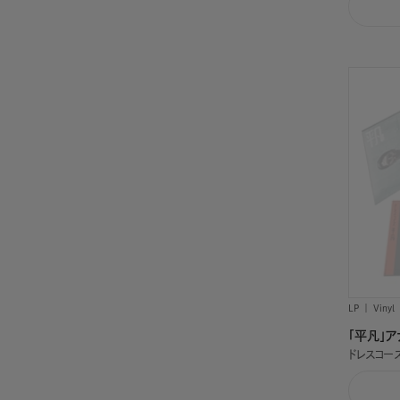
LP
Vinyl
「平凡」ア
ドレスコー