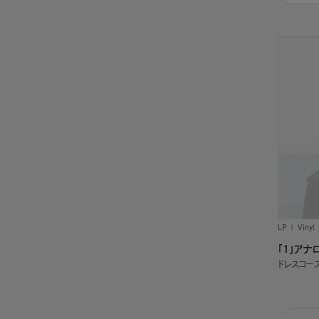
LP
Vinyl
「1」アナ
ドレスコー