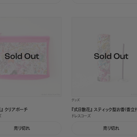
グッズ
』 クリアポーチ
『式日散花』 スティック型お香(香立
ズ
ドレスコーズ
売り切れ
売り切れ