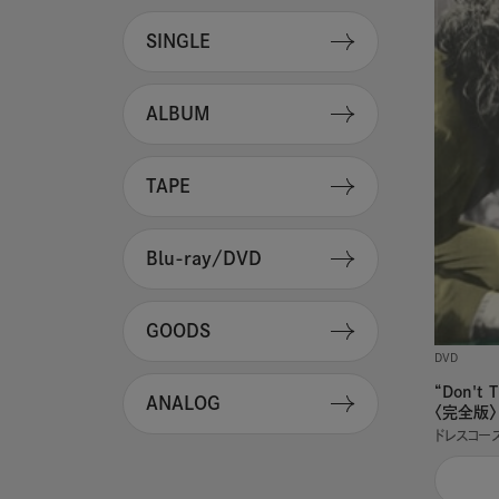
SINGLE
ALBUM
TAPE
Blu-ray/DVD
GOODS
DVD
“Don't 
ANALOG
〈完全版〉
ドレスコー