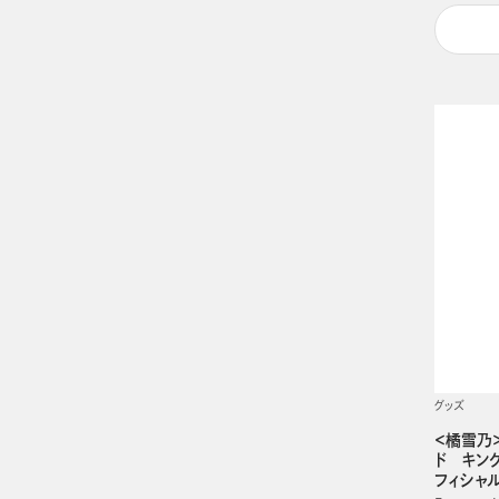
グッズ
＜橘雪乃
ド キンクリ
フィシャ