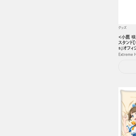
グッズ
＜小鷹 咲
スタンド【
s」オフィ
Extreme 