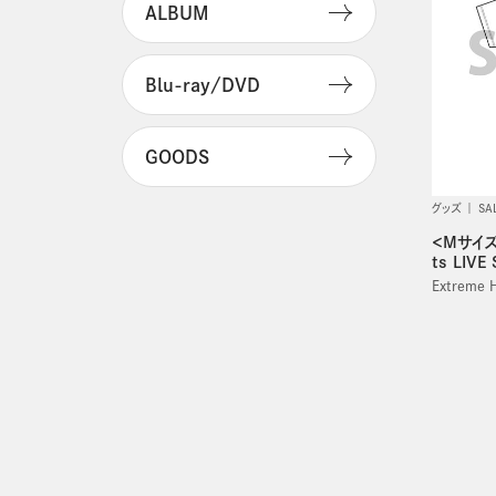
ALBUM
Blu-ray/DVD
GOODS
グッズ
SA
＜Mサイズ
ts LIVE
Extreme 