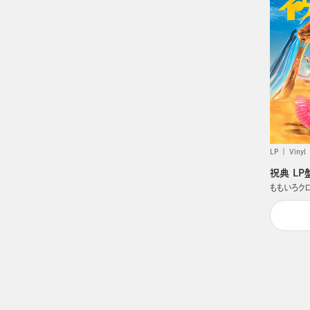
LP
Vinyl
祝典 L
ももいろク