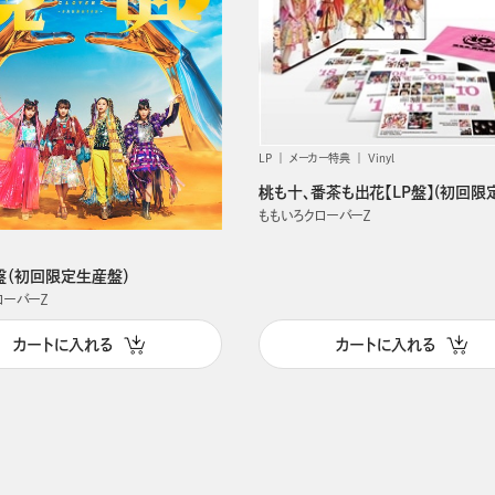
LP
メーカー特典
Vinyl
桃も十、番茶も出花【LP盤】(初回限
ももいろクローバーＺ
P盤（初回限定生産盤）
ローバーＺ
カートに入れる
カートに入れる