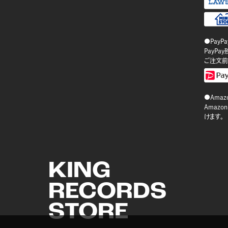
●PayP
PayP
ご注文前
●Amazo
Amaz
けます。
KING
RECORDS
STORE