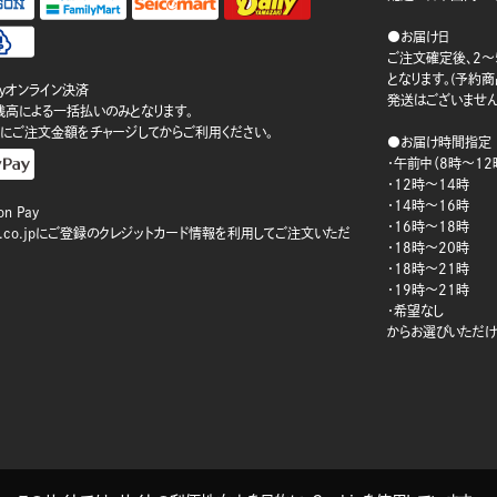
●お届け日
ご注文確定後、2～
となります。(予約
ayオンライン決済
発送はございません
ay残高による一括払いのみとなります。
にご注文金額をチャージしてからご利用ください。
●お届け時間指定
・午前中（8時～12
・12時～14時
・14時～16時
n Pay
・16時～18時
on.co.jpにご登録のクレジットカード情報を利用してご注文いただ
・18時～20時
・18時～21時
・19時～21時
・希望なし
からお選びいただけ