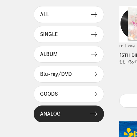
ALL
SINGLE
LP
Vinyl
ALBUM
「5TH 
ももいろク
Blu-ray/DVD
GOODS
ANALOG