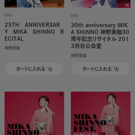
DVD
DVD
２５ＴＨ ＡＮＮＩＶＥＲＳＡＲ
30th anniversary MIK
Ｙ ＭＩＫＡ ＳＨＩＮＮＯ Ｒ
A SHINNO 神野美伽30
ＥＣＩＴＡＬ
周年記念リサイタル 201
3渋谷公会堂
神野美伽
神野美伽
カートに入れる
カートに入れる