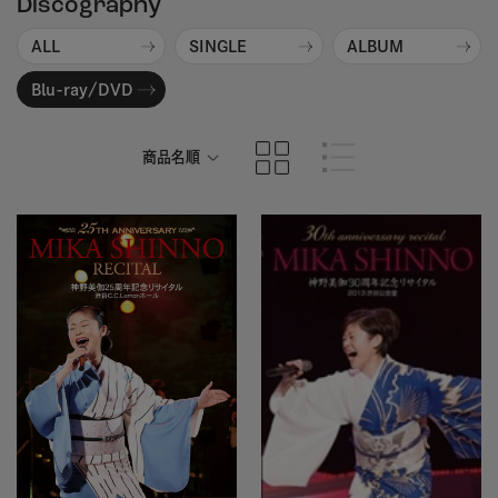
Discography
ALL
SINGLE
ALBUM
Blu-ray/DVD
商品名順
発売日順