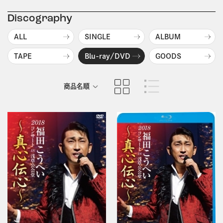
Discography
ALL
SINGLE
ALBUM
TAPE
Blu-ray/DVD
GOODS
商品名順
発売日順