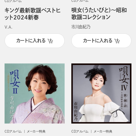
CDアルバム
CDアルバム
唄女(うたいびと)～昭和
キング最新歌謡ベストヒ
歌謡コレクション
ット2024新春
市川由紀乃
V.A.
カートに入れる
カートに入れる
CDアルバム
メーカー特典
CDアルバム
メーカー特典