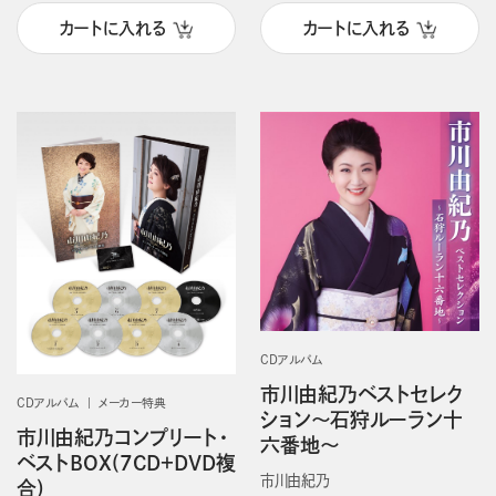
カートに入れる
カートに入れる
CDアルバム
市川由紀乃ベストセレク
CDアルバム
メーカー特典
ション～石狩ルーラン十
市川由紀乃コンプリート・
六番地～
ベストBOX(7CD＋DVD複
市川由紀乃
合)