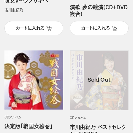
唄女Ⅴ～ソノサキヘ
演歌 夢の競演(CD＋DVD
市川由紀乃
複合)
カートに入れる
カートに入れる
CDアルバム
CDアルバム
決定版「戦国女絵巻」
市川由紀乃 ベストセレク