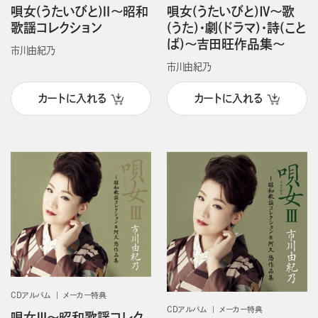
唄女(うたいびと)Ⅱ～昭和
唄女(うたいびと)Ⅳ～歌
歌謡コレクション
(うた)・劇(ドラマ)・詩(こと
ば)～吉田旺作品集～
市川由紀乃
市川由紀乃
カートに入れる
カートに入れる
CDアルバム
メーカー特典
CDアルバム
メーカー特典
唄女Ⅲ～昭和歌謡コレク