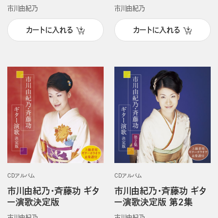
市川由紀乃
市川由紀乃
カートに入れる
カートに入れる
CDアルバム
CDアルバム
市川由紀乃・斉藤功 ギタ
市川由紀乃・斉藤功 ギタ
ー演歌決定版
ー演歌決定版 第2集
市川由紀乃
市川由紀乃