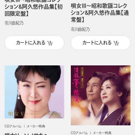
唄女Ⅲ～昭和歌謡コレク
ション&阿久悠作品集【初
ション&阿久悠作品集【通
回限定盤】
常盤】
市川由紀乃
市川由紀乃
カートに入れる
カートに入れる
CDアルバム
メーカー特典
CDアルバム
メーカー特典