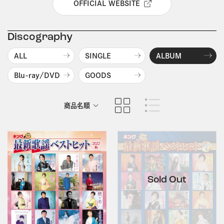
OFFICIAL WEBSITE
Discography
ALL
SINGLE
ALBUM
Blu-ray/DVD
GOODS
商品名順
発売日順