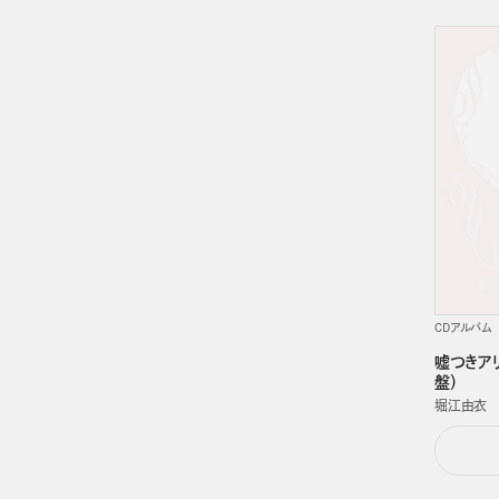
CDアルバム
嘘つきア
盤）
堀江由衣