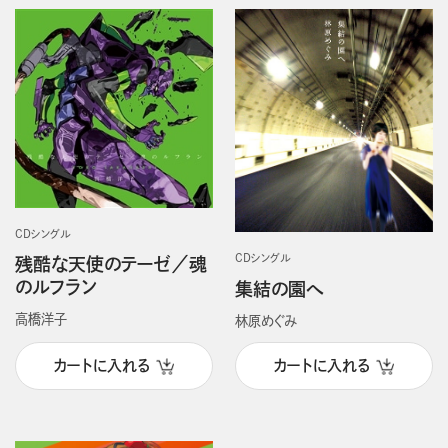
CDシングル
CDシングル
残酷な天使のテーゼ／魂
のルフラン
集結の園へ
高橋洋子
林原めぐみ
カートに入れる
カートに入れる