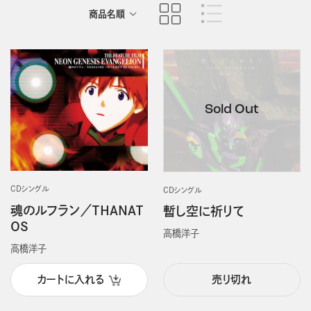
商品名順
発売日順
CDシングル
CDシングル
魂のルフラン／ＴＨＡＮＡＴ
暫し空に祈りて
ＯＳ
高橋洋子
高橋洋子
カートに入れる
売り切れ