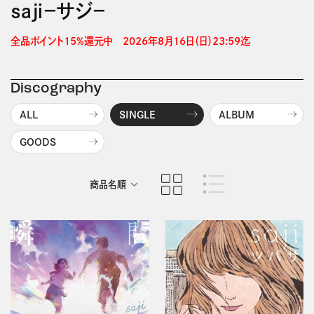
ｓａｊｉ－サジ－
全品ポイント15%還元中　2026年8月16日（日）23:59迄 
Discography
ALL
SINGLE
ALBUM
GOODS
商品名順
発売日順