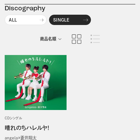
Discography
ALL
SINGLE
商品名順
発売日順
CDシングル
晴れのちハレルヤ!
angela×蒼井翔太