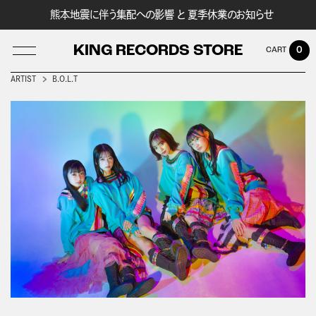
熊本地震に伴う集配への影響 と 夏季休業のお知らせ
KING RECORDS STORE
0
ARTIST
B.O.L.T
LOG IN