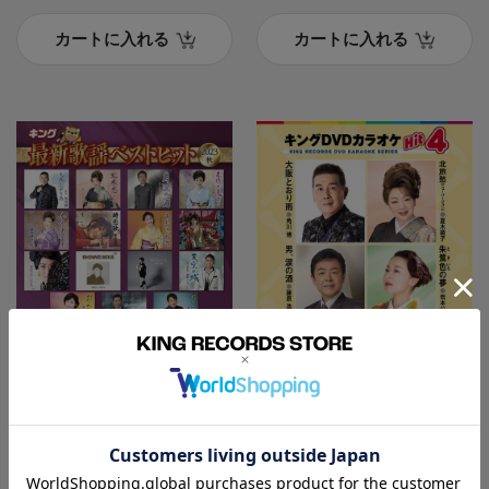
カートに入れる
カートに入れる
CDアルバム
DVD
キング最新歌謡ベストヒ
キング・DVDカラオケH
ット2023秋
IT4
V.A.
DVDカラオケHIT4