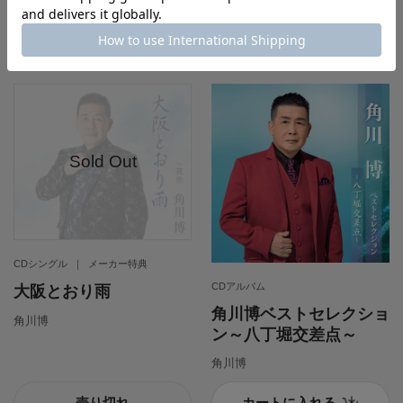
カートに入れる
カートに入れる
CDシングル
メーカー特典
CDアルバム
大阪とおり雨
角川博ベストセレクショ
角川博
ン～八丁堀交差点～
角川博
売り切れ
カートに入れる