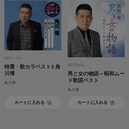
CDシングル
CDアルバム
特選・歌カラベスト3 角
川博
男と女の物語～昭和ムー
ド歌謡ベスト
角川博
角川博
カートに入れる
カートに入れる