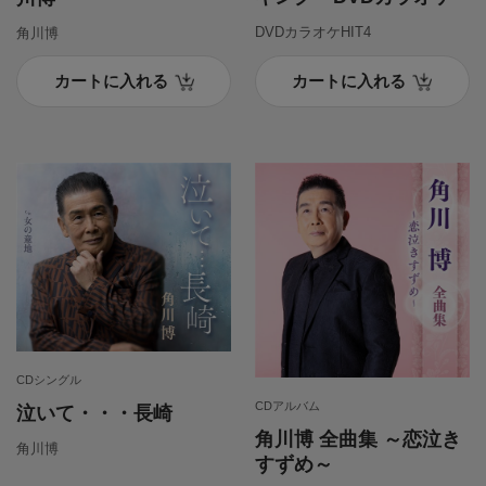
DVDカラオケHIT4
角川博
カートに入れる
カートに入れる
CDシングル
CDアルバム
泣いて・・・長崎
角川博 全曲集 ～恋泣き
角川博
すずめ～