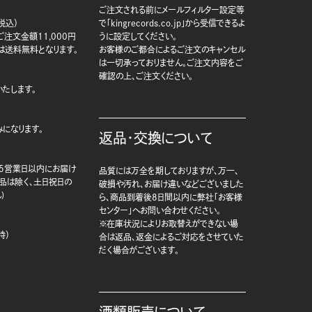
ご注文される前にメールフィルター設定等
税込）
で「kingrecords.co.jp」から受信できるよ
注文金額11,000円
うに設定してください。
は送料無料となります。
お客様のご都合によるご注文のキャンセル
は一切承っておりません。ご注文内容をご
確認の上、ご注文ください。
たします。
になります。
返品・交換について
5営業日以内にお届け
品質には万全を期しておりますが、万一、
商品は除く、土日祝日の
破損や汚れ、お届け違いなどございました
)
ら、商品到着後8日間以内に弊社「お客様
センター」へお問い合わせください。
※在庫状況によりお取替えができない場
時）
合は返品、返金によるご対応をさせていた
だく場合がございます。