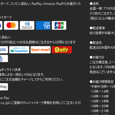
カード、コンビニ前払い、PayPay、Amazon Payからお選びいた
●送料
。
全国一律：770円（
※1回のご注文で、ご
ットカード
（税込）以上の場合
●配送業者
佐川急便がお届けい
ニ前払い
220円（税込）※お支払期限はご注文日から3日間となります
●配送先
配送は日本国内のみ
●お届け日
ご注文確定後、2～
となります。(予約
ayオンライン決済
発送はございません
ay残高による一括払いのみとなります。
にご注文金額をチャージしてからご利用ください。
●お届け時間指定
・午前中（8時～12
・12時～14時
・14時～16時
n Pay
・16時～18時
on.co.jpにご登録のクレジットカード情報を利用してご注文いただ
・18時～20時
・18時～21時