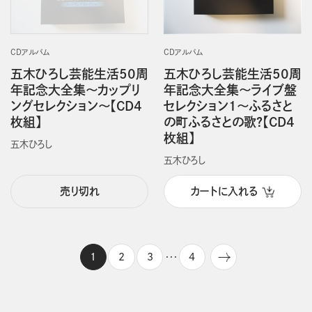
CDアルバム
CDアルバム
五木ひろし芸能生活50周
五木ひろし芸能生活50周
年記念大全集～カップリ
年記念大全集～ライブ盤
ングセレクション～【CD4
セレクション1～ふるさと
枚組】
の町ふるさとの歌?【CD4
枚組】
五木ひろし
五木ひろし
売り切れ
カートに入れる
1
2
3
4
・・・