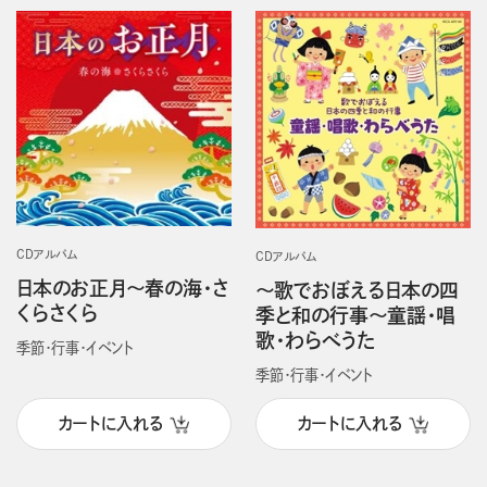
CDアルバム
CDアルバム
日本のお正月～春の海・さ
～歌でおぼえる日本の四
くらさくら
季と和の行事～童謡・唱
歌・わらべうた
季節・行事・イベント
季節・行事・イベント
カートに入れる
カートに入れる