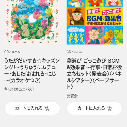
CDアルバム
CDアルバム
うたがだいすき☆キッズソ
劇遊び ごっこ遊び BGM
ング!～うちゅうにムチュ
&効果音～行事・日常お役
ー・あしたははれる・にじ
立ちセット〈発表会〉〈パネ
～(カラオケつき)
ルシアター〉〈ペープサー
ト〉
キッズ（オムニバス）
発表会
カートに入れる
カートに入れる