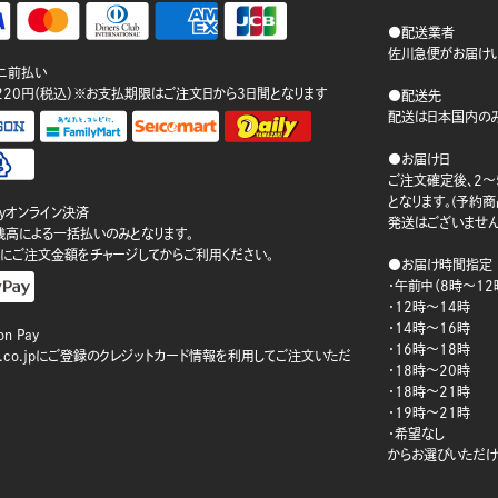
●配送業者
佐川急便がお届けい
ニ前払い
220円（税込）※お支払期限はご注文日から3日間となります
●配送先
配送は日本国内のみ
●お届け日
ご注文確定後、2～
となります。(予約
ayオンライン決済
発送はございません
ay残高による一括払いのみとなります。
にご注文金額をチャージしてからご利用ください。
●お届け時間指定
・午前中（8時～12
・12時～14時
・14時～16時
n Pay
・16時～18時
on.co.jpにご登録のクレジットカード情報を利用してご注文いただ
・18時～20時
・18時～21時
・19時～21時
・希望なし
からお選びいただけ