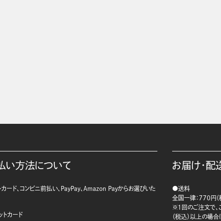
払い方法について
お届け・配
カード、コンビニ前払い、PayPay、Amazon Payからお選びいた
●送料
。
全国一律：770円（
※1回のご注文で、ご
ットカード
（税込）以上の場合