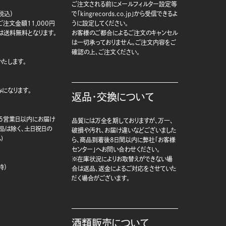
ご注文される前にメールフィルター設定等
税込）
で「kingrecords.co.jp」から受信できるよ
注文金額11,000円
うに設定してください。
は送料無料となります。
お客様のご都合によるご注文のキャンセル
は一切承っておりません。ご注文内容をご
確認の上、ご注文ください。
たします。
になります。
返品・交換について
5営業日以内にお届け
品質には万全を期しておりますが、万一、
商品は除く、土日祝日の
破損や汚れ、お届け違いなどございました
)
ら、商品到着後8日間以内に弊社「お客様
センター」へお問い合わせください。
※在庫状況によりお取替えができない場
時）
合は返品、返金によるご対応をさせていた
だく場合がございます。
酒類販売について