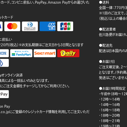
カード、コンビニ前払い、PayPay、Amazon Payからお選びいた
●送料
。
全国一律：770円（
※1回のご注文で、ご
ットカード
（税込）以上の場合
●配送業者
佐川急便がお届けい
ニ前払い
220円（税込）※お支払期限はご注文日から3日間となります
●配送先
配送は日本国内のみ
●お届け日
ご注文確定後、2～
となります。(予約
ayオンライン決済
発送はございません
ay残高による一括払いのみとなります。
にご注文金額をチャージしてからご利用ください。
●お届け時間指定
・午前中（8時～12
・12時～14時
・14時～16時
n Pay
・16時～18時
on.co.jpにご登録のクレジットカード情報を利用してご注文いただ
・18時～20時
・18時～21時
・19時～21時