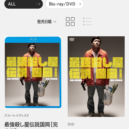
ALL
Blu-ray/DVD
発売日順
商品名順
ブルーレイディスク
最強殺し屋伝説国岡［完
DVD