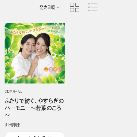
発売日順
商品名順
CDアルバム
ふたりで紡ぐ、やすらぎの
ハーモニー～若葉のころ
～
山田姉妹