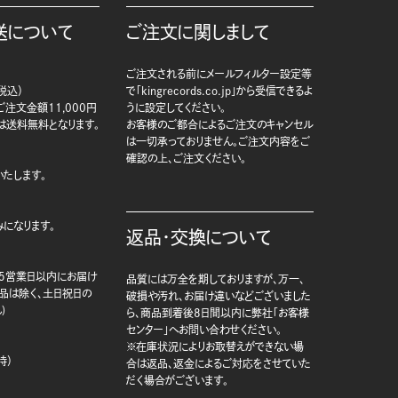
送について
ご注文に関しまして
ご注文される前にメールフィルター設定等
税込）
で「kingrecords.co.jp」から受信できるよ
注文金額11,000円
うに設定してください。
は送料無料となります。
お客様のご都合によるご注文のキャンセル
は一切承っておりません。ご注文内容をご
確認の上、ご注文ください。
たします。
になります。
返品・交換について
5営業日以内にお届け
品質には万全を期しておりますが、万一、
商品は除く、土日祝日の
破損や汚れ、お届け違いなどございました
)
ら、商品到着後8日間以内に弊社「お客様
センター」へお問い合わせください。
※在庫状況によりお取替えができない場
時）
合は返品、返金によるご対応をさせていた
だく場合がございます。