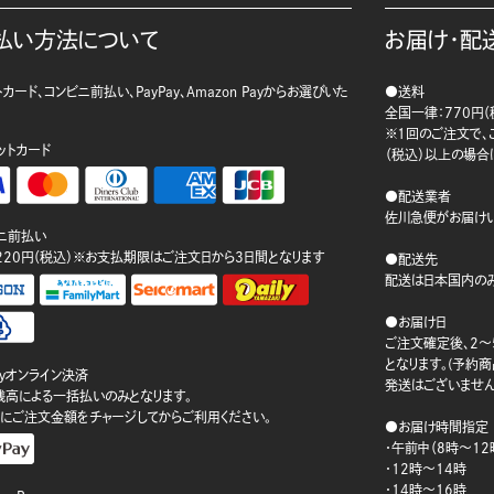
払い方法について
お届け・配
カード、コンビニ前払い、PayPay、Amazon Payからお選びいた
●送料
。
全国一律：770円（
※1回のご注文で、ご
ットカード
（税込）以上の場合
●配送業者
佐川急便がお届けい
ニ前払い
220円（税込）※お支払期限はご注文日から3日間となります
●配送先
配送は日本国内のみ
●お届け日
ご注文確定後、2～
となります。(予約
ayオンライン決済
発送はございません
ay残高による一括払いのみとなります。
にご注文金額をチャージしてからご利用ください。
●お届け時間指定
・午前中（8時～12
・12時～14時
・14時～16時