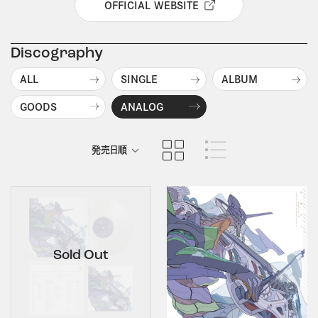
OFFICIAL WEBSITE
Discography
ALL
SINGLE
ALBUM
GOODS
ANALOG
発売日順
商品名順